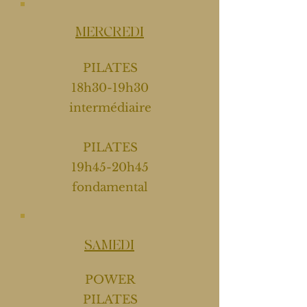
MERCREDI
PILATES
18h30-19h30
intermédiaire
PILATES
19h45-20h45
fondamental
SAMEDI
POWER
PILATES