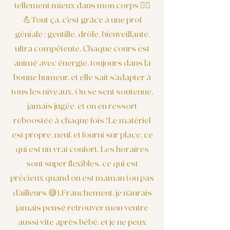
tellement mieux dans mon corps 🧘‍♀️
💪Tout ça, c’est grâce à une prof
géniale : gentille, drôle, bienveillante,
ultra compétente. Chaque cours est
animé avec énergie, toujours dans la
bonne humeur, et elle sait s’adapter à
tous les niveaux. On se sent soutenue,
jamais jugée, et on en ressort
reboostée à chaque fois
!
Le matériel
est propre, neuf, et fourni sur place, ce
qui est un vrai confort. Les horaires
sont super flexibles, ce qui est
précieux quand on est maman
ou pas
(
d’ailleurs 😅
.Franchement, je n’aurais
)
jamais pensé retrouver mon ventre
aussi vite après bébé, et je ne peux